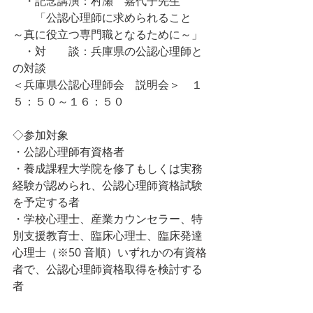
　・記念講演：村瀬　嘉代子先生　
　　「公認心理師に求められること　
～真に役立つ専門職となるために～」
　・対　　談：兵庫県の公認心理師と
の対談
＜兵庫県公認心理師会　説明会＞　１
５：５０～１６：５０
◇
参加対象
・公認心理師有資格者
・養成課程大学院を修了もしくは実務
経験が認められ、公認心理師資格試験
を予定する者
・学校心理士、産業カウンセラー、特
別支援教育士、臨床心理士、臨床発達
心理士（※50 音順）いずれかの有資格
者で、公認心理師資格取得を検討する
者