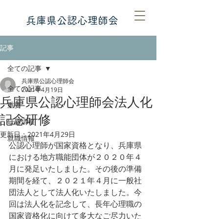
​​兵庫県公認心理師会
記事
全ての記事
兵庫県公認心理師会
全ての記事
2021年4月19日
兵庫県公認心理師会法人化
重要
記念研修
研修情報
更新日：
2021年4月29日
就職情報
公認心理師が国家資格となり、兵庫県
における地方職能団体が２０２０年４
月に発足いたしました。その後の準備
期間を経て、２０２１年４月に一般社
団法人として法人化いたしました。今
回は法人化を記念して、長年心理職の
国家資格化に向けて多大なご尽力いた