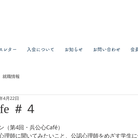
スレター
入会について
お知らせ
お問い合わせ
会
就職情報
2年4月22日
fe ＃４
（第4回・兵公心Café）
心理師に聞いてみたいこと、公認心理師をめざす学生に