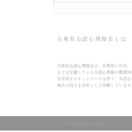
大阪公認心理師会・兵庫県公
認心理師会 共催 合同事例検
討会
兵庫県公認心理師会とは
兵庫県公認心理師会は、兵庫県に在住、
または在職している公認心理師の職能団
会員同士のネットワークを作り、
公認心
地位の向上を
目的として活動しています
© 2020 兵庫県公認心理師会