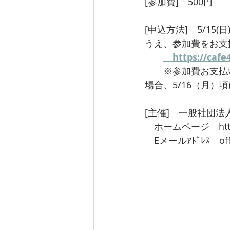
[参加費]　500円
[申込方法]　5/1
うえ、参加費をお支
　https://cafe
　　※参加費お支払
場合、5/16（月
[主催]　一般社団法
　ホームページ　https:
　Eメールｱﾄﾞﾚｽ　offi