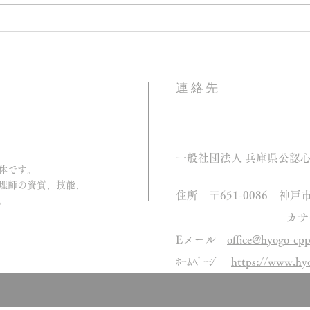
一般社団法人 兵庫県公認心理
師会 主催 公認心理師のため
のオンライン交流サロン（第
21回 兵公心Café） テーマ
連絡先
『家庭支援について話そ
う！』
一般社団法人 兵庫県公認心
体です。
理師の資質、技能、
住所 〒651-0086 神戸
。
カサベラビルC
Eメール
office@hyogo-cp
ﾎｰﾑﾍﾟｰｼﾞ
https://www.hy