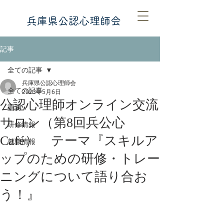
​​兵庫県公認心理師会
記事
全ての記事
兵庫県公認心理師会
全ての記事
2023年5月6日
公認心理師オンライン交流
重要
サロン（第8回兵公心
研修情報
Café） テーマ『スキルア
就職情報
ップのための研修・トレー
ニングについて語り合お
う！』