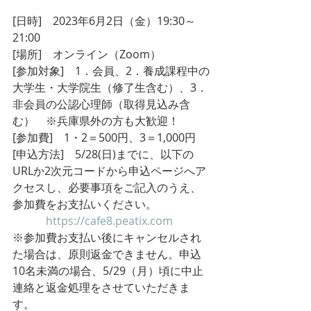
[日時]　2023年6月2日（金）19:30～
21:00
[場所]　オンライン（Zoom）
[参加対象]　1．会員、2．養成課程中の
大学生・大学院生（修了生含む）、3．
非会員の公認心理師（取得見込み含
む）　※兵庫県外の方も大歓迎！
[参加費]　1・2＝500円、3＝1,000円
[申込方法]　5/28(日)までに、以下の
URLか2次元コードから申込ページへア
クセスし、必要事項をご記入のうえ、
参加費をお支払いください。
https://cafe8.peatix.com
※参加費お支払い後にキャンセルされ
た場合は、原則返金できません。申込
10名未満の場合、5/29（月）頃に中止
連絡と返金処理をさせていただきま
す。