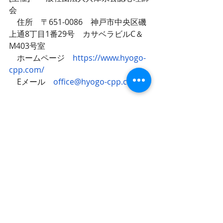
会
　住所　〒651-0086　神戸市中央区磯
上通8丁目1番29号　カサベラビルC＆
M403号室
　ホームページ　
https://www.hyogo-
cpp.com/
　Eメール　
office@hyogo-cpp.com
重要
研修情報
最新記事
すべて表示