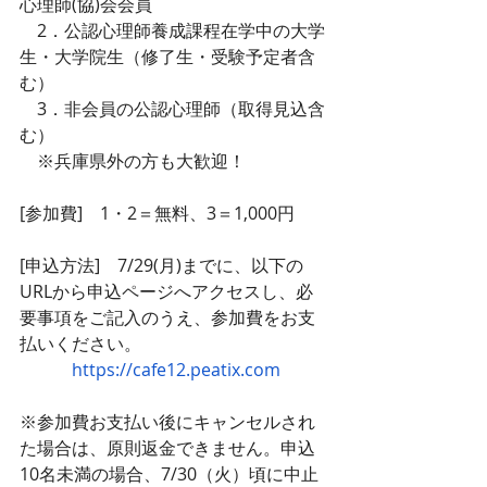
心理師(協)会会員
　2．公認心理師養成課程在学中の大学
生・大学院生（修了生・受験予定者含
む）
　3．非会員の公認心理師（取得見込含
む）
　※兵庫県外の方も大歓迎！
[参加費]　1・2＝無料、3＝1,000円
[申込方法]　7/29(月)までに、以下の
URLから申込ページへアクセスし、必
要事項をご記入のうえ、参加費をお支
払いください。
https://cafe12.peatix.com
※参加費お支払い後にキャンセルされ
た場合は、原則返金できません。申込
10名未満の場合、7/30（火）頃に中止