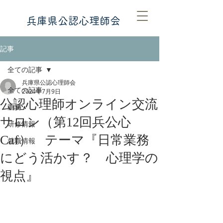
​​兵庫県公認心理師会
記事
全ての記事
兵庫県公認心理師会
全ての記事
2024年7月9日
公認心理師オンライン交流
重要
サロン（第12回兵公心
研修情報
Caf） テーマ『日常業務
就職情報
にどう活かす？ 心理学の
視点』