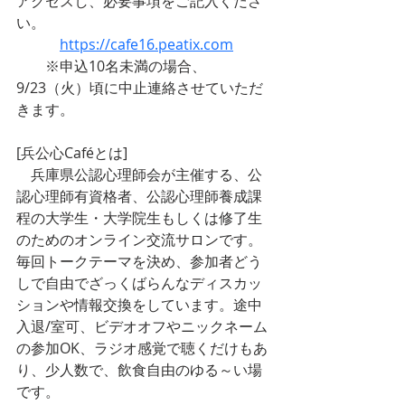
アクセスし、必要事項をご記入くださ
い。
https://cafe16.peatix.com
　　※申込10名未満の場合、
9/23（火）頃に中止連絡させていただ
きます。
[兵公心Caféとは]　
　兵庫県公認心理師会が主催する、公
認心理師有資格者、公認心理師養成課
程の大学生・大学院生もしくは修了生
のためのオンライン交流サロンです。
毎回トークテーマを決め、参加者どう
しで自由でざっくばらんなディスカッ
ションや情報交換をしています。途中
入退/室可、ビデオオフやニックネーム
の参加OK、ラジオ感覚で聴くだけもあ
り、少人数で、飲食自由のゆる～い場
です。