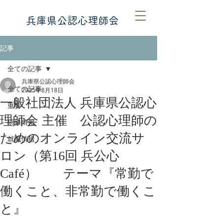
​​兵庫県公認心理師会
記事
全ての記事
兵庫県公認心理師会
全ての記事
2025年8月18日
一般社団法人 兵庫県公認心
重要
理師会 主催 公認心理師の
研修情報
ためのオンライン交流サ
就職情報
ロン（第16回 兵公心
Café） テーマ『常勤で
働くこと、非常勤で働くこ
と』